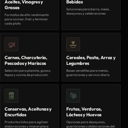
Aceites, Vinagres y
Bebidas
Grasas
Soluciones para barra, mesa,
desayunos y celebraciones
Formatos de alto rendimiento
para cocinar, freír y terminar
cada plato
Carnes, Charcutería,
Cereales, Pasta, Arroz y
Pescados y Mariscos
Legumbres
Selección para plancha, guisos,
Bases versátiles para menús,
tapas y cocina de producción
guarniciones y servicio diario
Conservas, Aceitunas y
Frutas, Verduras,
Encurtidos
Lácteos y Huevos
Productos listos para agilizar
Opciones para desayunos,
elaboraciones y mise en place
guarniciones y elaboraciones del