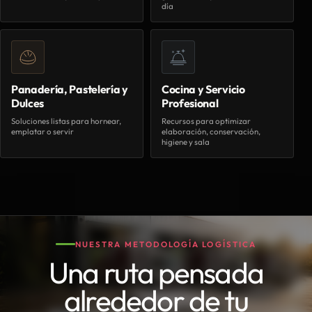
día
Panadería, Pastelería y
Cocina y Servicio
Dulces
Profesional
Soluciones listas para hornear,
Recursos para optimizar
emplatar o servir
elaboración, conservación,
higiene y sala
NUESTRA METODOLOGÍA LOGÍSTICA
Una ruta pensada
alrededor de tu