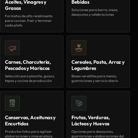
Aceites, Vinagres y
Bebidas
Grasas
Soluciones para barra, mesa,
desayunos y celebraciones
Formatos de alto rendimiento
para cocinar, freír y terminar
cada plato
Carnes, Charcutería,
Cereales, Pasta, Arroz y
Pescados y Mariscos
Legumbres
Selección para plancha, guisos,
Bases versátiles para menús,
tapas y cocina de producción
guarniciones y servicio diario
Conservas, Aceitunas y
Frutas, Verduras,
Encurtidos
Lácteos y Huevos
Productos listos para agilizar
Opciones para desayunos,
elaboraciones y mise en place
guarniciones y elaboraciones del