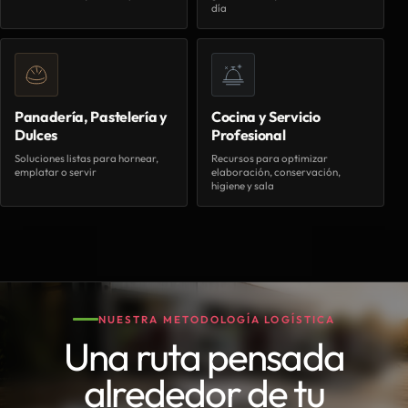
día
Panadería, Pastelería y
Cocina y Servicio
Dulces
Profesional
Soluciones listas para hornear,
Recursos para optimizar
emplatar o servir
elaboración, conservación,
higiene y sala
NUESTRA METODOLOGÍA LOGÍSTICA
Una ruta pensada
alrededor de tu