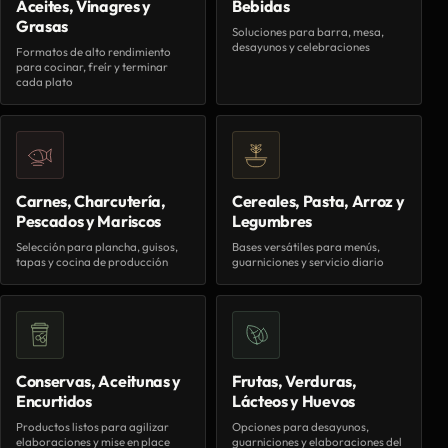
Aceites, Vinagres y
Bebidas
Grasas
Soluciones para barra, mesa,
desayunos y celebraciones
Formatos de alto rendimiento
para cocinar, freír y terminar
cada plato
Carnes, Charcutería,
Cereales, Pasta, Arroz y
Pescados y Mariscos
Legumbres
Selección para plancha, guisos,
Bases versátiles para menús,
tapas y cocina de producción
guarniciones y servicio diario
Conservas, Aceitunas y
Frutas, Verduras,
Encurtidos
Lácteos y Huevos
Productos listos para agilizar
Opciones para desayunos,
elaboraciones y mise en place
guarniciones y elaboraciones del