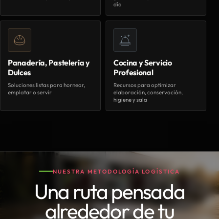
día
Panadería, Pastelería y
Cocina y Servicio
Dulces
Profesional
Soluciones listas para hornear,
Recursos para optimizar
emplatar o servir
elaboración, conservación,
higiene y sala
NUESTRA METODOLOGÍA LOGÍSTICA
Una ruta pensada
alrededor de tu