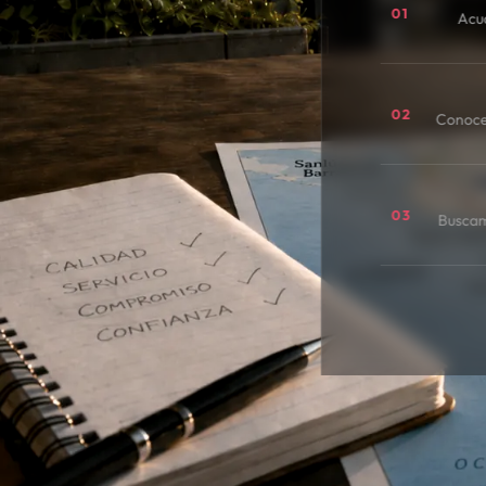
01
Acu
02
Conoce
03
Buscamo