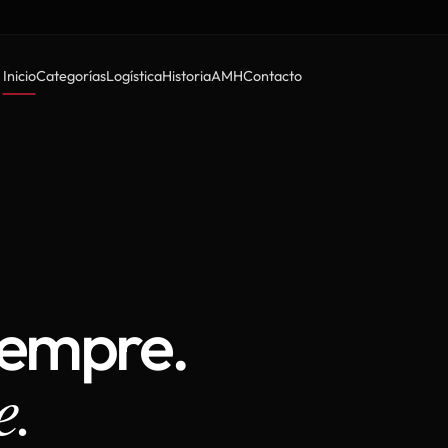
Inicio
Categorías
Logística
Historia
AMH
Contacto
iempre.
e.