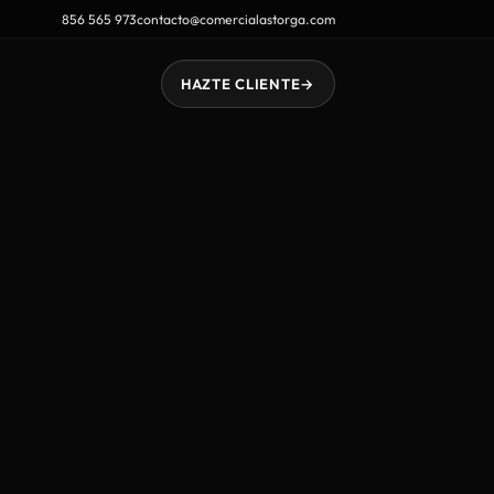
856 565 973
contacto@comercialastorga.com
HAZTE CLIENTE
→