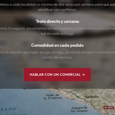
dimos a cada localidad un mínimo de dos veces por semana para que pu
planificar con confianza.
Trato directo y cercano
mos tu negocio, escuchamos tus necesidades y mantenemos una comun
ágil en cada entrega.
Comodidad en cada pedido
s la solución que mejor encaje contigo, poniendo siempre tu satisfacci
centro del servicio.
HABLAR CON UN COMERCIAL →