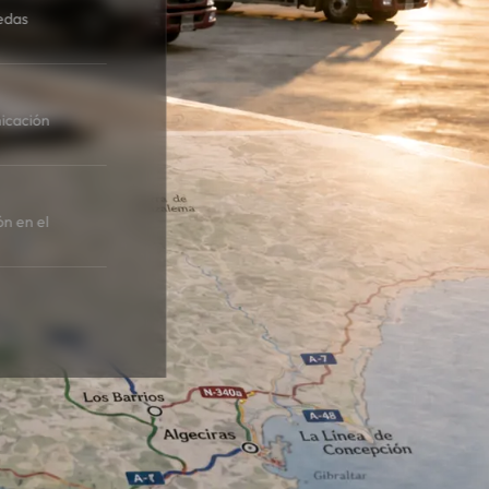
edas
icación
ón en el