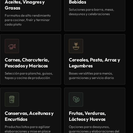
Aceites, Vinagres y
Bebidas
Grasas
Soluciones para barra, mesa,
desayunos y celebraciones
Formatos de alto rendimiento
para cocinar, freír y terminar
cada plato
Carnes, Charcutería,
Cereales, Pasta, Arroz y
Pescados y Mariscos
Legumbres
Selección para plancha, guisos,
Bases versátiles para menús,
tapas y cocina de producción
guarniciones y servicio diario
Conservas, Aceitunas y
Frutas, Verduras,
Encurtidos
Lácteos y Huevos
Productos listos para agilizar
Opciones para desayunos,
elaboraciones y mise en place
guarniciones y elaboraciones del