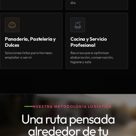
día
Panadería, Pastelería y
Cocina y Servicio
Dulces
Profesional
Soluciones listas para hornear,
Recursos para optimizar
emplatar o servir
elaboración, conservación,
higiene y sala
NUESTRA METODOLOGÍA LOGÍSTICA
Una ruta pensada
alrededor de tu