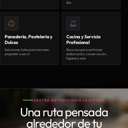
día
Panadería, Pastelería y
Cocina y Servicio
Dulces
Profesional
Soluciones listas para hornear,
Recursos para optimizar
emplatar o servir
elaboración, conservación,
higiene y sala
NUESTRA METODOLOGÍA LOGÍSTICA
Una ruta pensada
alrededor de tu