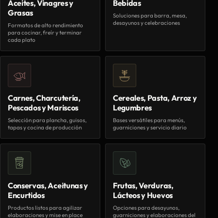
Aceites, Vinagres y
Bebidas
Grasas
Soluciones para barra, mesa,
desayunos y celebraciones
Formatos de alto rendimiento
para cocinar, freír y terminar
cada plato
Carnes, Charcutería,
Cereales, Pasta, Arroz y
Pescados y Mariscos
Legumbres
Selección para plancha, guisos,
Bases versátiles para menús,
tapas y cocina de producción
guarniciones y servicio diario
Conservas, Aceitunas y
Frutas, Verduras,
Encurtidos
Lácteos y Huevos
Productos listos para agilizar
Opciones para desayunos,
elaboraciones y mise en place
guarniciones y elaboraciones del