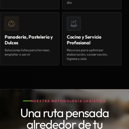
día
Panadería, Pastelería y
Cocina y Servicio
Dulces
Profesional
Soluciones listas para hornear,
Recursos para optimizar
emplatar o servir
elaboración, conservación,
higiene y sala
NUESTRA METODOLOGÍA LOGÍSTICA
Una ruta pensada
alrededor de tu