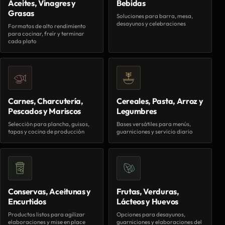
Aceites, Vinagres y
Bebidas
Grasas
Soluciones para barra, mesa,
desayunos y celebraciones
Formatos de alto rendimiento
para cocinar, freír y terminar
cada plato
Carnes, Charcutería,
Cereales, Pasta, Arroz y
Pescados y Mariscos
Legumbres
Selección para plancha, guisos,
Bases versátiles para menús,
tapas y cocina de producción
guarniciones y servicio diario
Conservas, Aceitunas y
Frutas, Verduras,
Encurtidos
Lácteos y Huevos
Productos listos para agilizar
Opciones para desayunos,
elaboraciones y mise en place
guarniciones y elaboraciones del