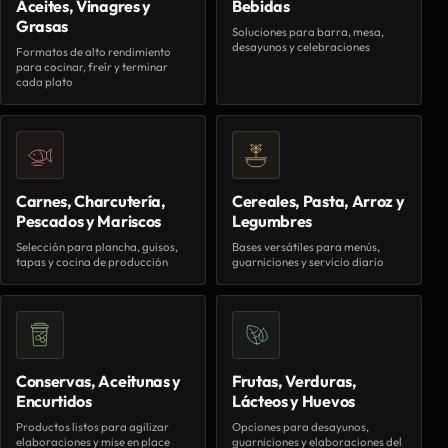
Aceites, Vinagres y
Bebidas
Grasas
Soluciones para barra, mesa,
desayunos y celebraciones
Formatos de alto rendimiento
para cocinar, freír y terminar
cada plato
Carnes, Charcutería,
Cereales, Pasta, Arroz y
Pescados y Mariscos
Legumbres
Selección para plancha, guisos,
Bases versátiles para menús,
tapas y cocina de producción
guarniciones y servicio diario
Conservas, Aceitunas y
Frutas, Verduras,
Encurtidos
Lácteos y Huevos
Productos listos para agilizar
Opciones para desayunos,
elaboraciones y mise en place
guarniciones y elaboraciones del