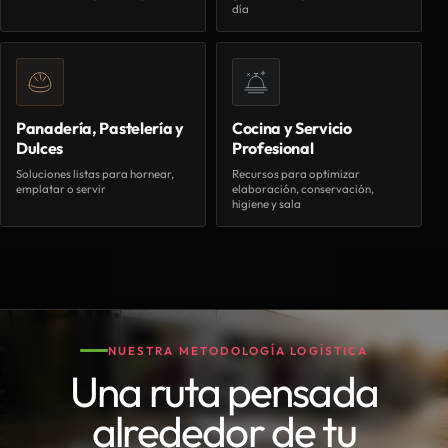
día
Panadería, Pastelería y
Cocina y Servicio
Dulces
Profesional
Soluciones listas para hornear,
Recursos para optimizar
emplatar o servir
elaboración, conservación,
higiene y sala
NUESTRA METODOLOGÍA LOGÍSTICA
Una ruta pensada
alrededor de tu