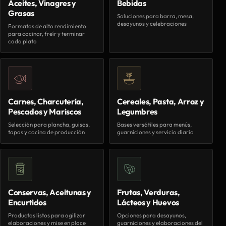
Aceites, Vinagres y
Bebidas
Grasas
Soluciones para barra, mesa,
desayunos y celebraciones
Formatos de alto rendimiento
para cocinar, freír y terminar
cada plato
Carnes, Charcutería,
Cereales, Pasta, Arroz y
Pescados y Mariscos
Legumbres
Selección para plancha, guisos,
Bases versátiles para menús,
tapas y cocina de producción
guarniciones y servicio diario
Conservas, Aceitunas y
Frutas, Verduras,
Encurtidos
Lácteos y Huevos
Productos listos para agilizar
Opciones para desayunos,
elaboraciones y mise en place
guarniciones y elaboraciones del