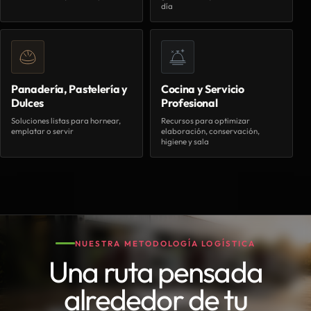
día
Panadería, Pastelería y
Cocina y Servicio
Dulces
Profesional
Soluciones listas para hornear,
Recursos para optimizar
emplatar o servir
elaboración, conservación,
higiene y sala
NUESTRA METODOLOGÍA LOGÍSTICA
Una ruta pensada
alrededor de tu