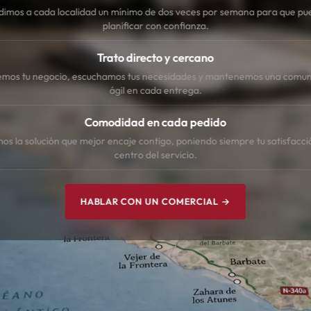
dimos a cada localidad un mínimo de dos veces por semana para que pu
planificar con confianza.
Trato directo y cercano
mos tu negocio, escuchamos tus necesidades y mantenemos una comun
ágil en cada entrega.
Comodidad en cada pedido
s la solución que mejor encaje contigo, poniendo siempre tu satisfacci
centro del servicio.
HABLAR CON UN COMERCIAL →