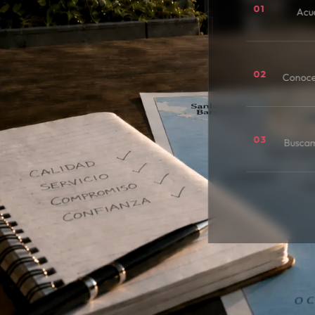
01
Acu
02
Conoce
03
Buscamo