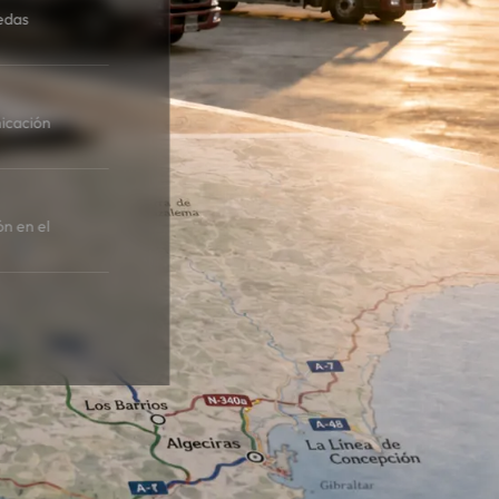
edas
icación
ón en el