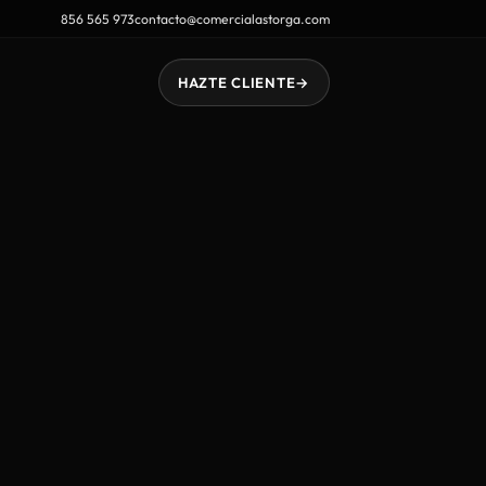
856 565 973
contacto@comercialastorga.com
HAZTE CLIENTE
→