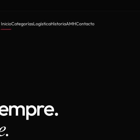
Inicio
Categorías
Logística
Historia
AMH
Contacto
iempre.
e.