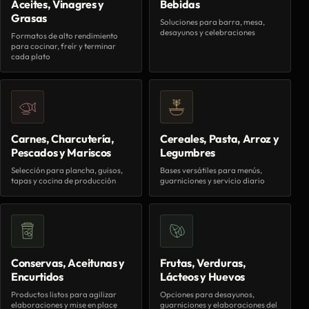
Aceites, Vinagres y
Bebidas
Grasas
Soluciones para barra, mesa,
desayunos y celebraciones
Formatos de alto rendimiento
para cocinar, freír y terminar
cada plato
Carnes, Charcutería,
Cereales, Pasta, Arroz y
Pescados y Mariscos
Legumbres
Selección para plancha, guisos,
Bases versátiles para menús,
tapas y cocina de producción
guarniciones y servicio diario
Conservas, Aceitunas y
Frutas, Verduras,
Encurtidos
Lácteos y Huevos
Productos listos para agilizar
Opciones para desayunos,
elaboraciones y mise en place
guarniciones y elaboraciones del