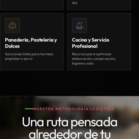
día
Panadería, Pastelería y
Cocina y Servicio
Dulces
Profesional
Soluciones listas para hornear,
Recursos para optimizar
emplatar o servir
elaboración, conservación,
higiene y sala
NUESTRA METODOLOGÍA LOGÍSTICA
Una ruta pensada
alrededor de tu