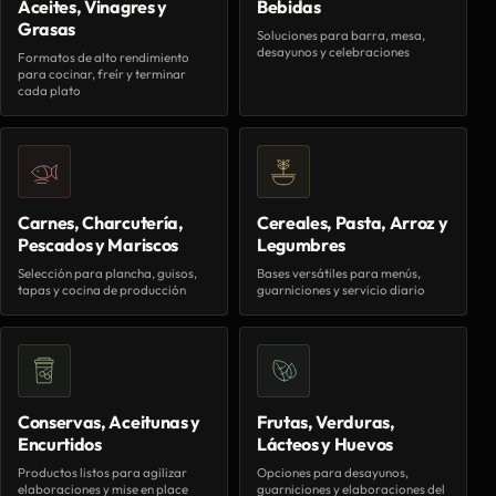
Aceites, Vinagres y
Bebidas
Grasas
Soluciones para barra, mesa,
desayunos y celebraciones
Formatos de alto rendimiento
para cocinar, freír y terminar
cada plato
Carnes, Charcutería,
Cereales, Pasta, Arroz y
Pescados y Mariscos
Legumbres
Selección para plancha, guisos,
Bases versátiles para menús,
tapas y cocina de producción
guarniciones y servicio diario
Conservas, Aceitunas y
Frutas, Verduras,
Encurtidos
Lácteos y Huevos
Productos listos para agilizar
Opciones para desayunos,
elaboraciones y mise en place
guarniciones y elaboraciones del