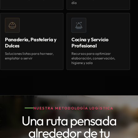
día
Panadería, Pastelería y
Cocina y Servicio
Dulces
Profesional
Soluciones listas para hornear,
Recursos para optimizar
emplatar o servir
elaboración, conservación,
higiene y sala
NUESTRA METODOLOGÍA LOGÍSTICA
Una ruta pensada
alrededor de tu