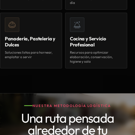
día
Panadería, Pastelería y
Cocina y Servicio
Dulces
Profesional
Soluciones listas para hornear,
Recursos para optimizar
emplatar o servir
elaboración, conservación,
higiene y sala
NUESTRA METODOLOGÍA LOGÍSTICA
Una ruta pensada
alrededor de tu