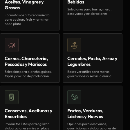
Aceites, Vinagres y
Bebidas
Grasas
Soluciones para barra, mesa,
desayunos y celebraciones
Formatos de alto rendimiento
para cocinar, freír y terminar
cada plato
Carnes, Charcutería,
Cereales, Pasta, Arroz y
Pescados y Mariscos
Legumbres
Selección para plancha, guisos,
Bases versátiles para menús,
tapas y cocina de producción
guarniciones y servicio diario
Conservas, Aceitunas y
Frutas, Verduras,
Encurtidos
Lácteos y Huevos
Productos listos para agilizar
Opciones para desayunos,
elaboraciones y mise en place
guarniciones y elaboraciones del