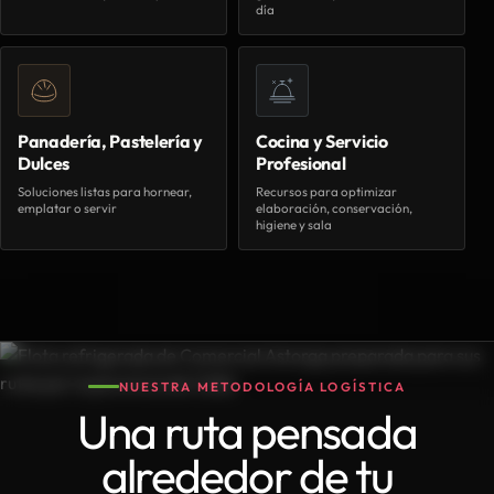
día
Panadería, Pastelería y
Cocina y Servicio
Dulces
Profesional
Soluciones listas para hornear,
Recursos para optimizar
emplatar o servir
elaboración, conservación,
higiene y sala
NUESTRA METODOLOGÍA LOGÍSTICA
Una ruta pensada
alrededor de tu