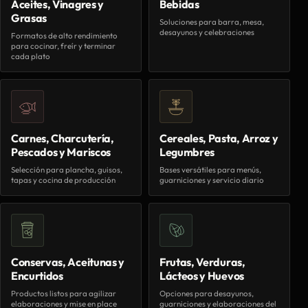
Aceites, Vinagres y
Bebidas
Grasas
Soluciones para barra, mesa,
desayunos y celebraciones
Formatos de alto rendimiento
para cocinar, freír y terminar
cada plato
Carnes, Charcutería,
Cereales, Pasta, Arroz y
Pescados y Mariscos
Legumbres
Selección para plancha, guisos,
Bases versátiles para menús,
tapas y cocina de producción
guarniciones y servicio diario
Conservas, Aceitunas y
Frutas, Verduras,
Encurtidos
Lácteos y Huevos
Productos listos para agilizar
Opciones para desayunos,
elaboraciones y mise en place
guarniciones y elaboraciones del