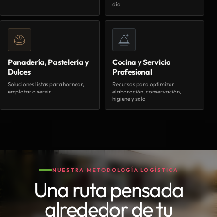
día
Panadería, Pastelería y
Cocina y Servicio
Dulces
Profesional
Soluciones listas para hornear,
Recursos para optimizar
emplatar o servir
elaboración, conservación,
higiene y sala
NUESTRA METODOLOGÍA LOGÍSTICA
Una ruta pensada
alrededor de tu