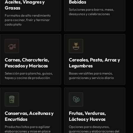
Aceites, Vinagres y
Bebidas
Grasas
Soluciones para barra, mesa,
desayunos y celebraciones
Formatos de alto rendimiento
para cocinar, freír y terminar
cada plato
Carnes, Charcutería,
Cereales, Pasta, Arroz y
Pescados y Mariscos
Legumbres
Selección para plancha, guisos,
Bases versátiles para menús,
tapas y cocina de producción
guarniciones y servicio diario
Conservas, Aceitunas y
Frutas, Verduras,
Encurtidos
Lácteos y Huevos
Productos listos para agilizar
Opciones para desayunos,
elaboraciones y mise en place
guarniciones y elaboraciones del