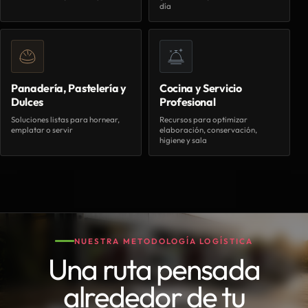
día
Panadería, Pastelería y
Cocina y Servicio
Dulces
Profesional
Soluciones listas para hornear,
Recursos para optimizar
emplatar o servir
elaboración, conservación,
higiene y sala
NUESTRA METODOLOGÍA LOGÍSTICA
Una ruta pensada
alrededor de tu