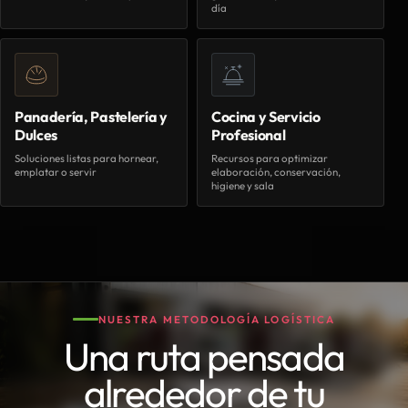
día
Panadería, Pastelería y
Cocina y Servicio
Dulces
Profesional
Soluciones listas para hornear,
Recursos para optimizar
emplatar o servir
elaboración, conservación,
higiene y sala
NUESTRA METODOLOGÍA LOGÍSTICA
Una ruta pensada
alrededor de tu