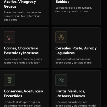
Aceites, Vinagres y
Bebidas
Grasas
Soluciones para barra, mesa,
desayunos y celebraciones
Formatos de alto rendimiento
para cocinar, freír y terminar
cada plato
Carnes, Charcutería,
Cereales, Pasta, Arroz y
Pescados y Mariscos
Legumbres
Selección para plancha, guisos,
Bases versátiles para menús,
tapas y cocina de producción
guarniciones y servicio diario
Conservas, Aceitunas y
Frutas, Verduras,
Encurtidos
Lácteos y Huevos
Productos listos para agilizar
Opciones para desayunos,
elaboraciones y mise en place
guarniciones y elaboraciones del