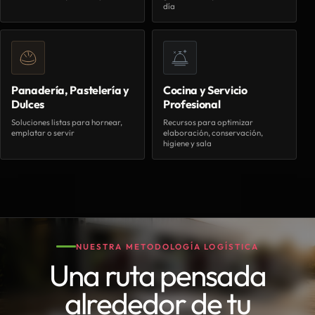
día
Panadería, Pastelería y
Cocina y Servicio
Dulces
Profesional
Soluciones listas para hornear,
Recursos para optimizar
emplatar o servir
elaboración, conservación,
higiene y sala
NUESTRA METODOLOGÍA LOGÍSTICA
Una ruta pensada
alrededor de tu