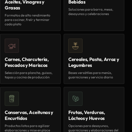
Aceites, Vinagres y
Bebidas
Grasas
Soluciones para barra, mesa,
desayunos y celebraciones
Formatos de alto rendimiento
para cocinar, freír y terminar
cada plato
Carnes, Charcutería,
Cereales, Pasta, Arroz y
Pescados y Mariscos
Legumbres
Selección para plancha, guisos,
Bases versátiles para menús,
tapas y cocina de producción
guarniciones y servicio diario
Conservas, Aceitunas y
Frutas, Verduras,
Encurtidos
Lácteos y Huevos
Productos listos para agilizar
Opciones para desayunos,
elaboraciones y mise en place
guarniciones y elaboraciones del