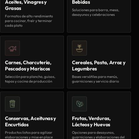
Aceites, Vinagres y
Bebidas
Grasas
Soluciones para barra, mesa,
desayunos y celebraciones
Formatos de alto rendimiento
para cocinar, freír y terminar
cada plato
Carnes, Charcutería,
Cereales, Pasta, Arroz y
Pescados y Mariscos
Legumbres
Selección para plancha, guisos,
Bases versátiles para menús,
tapas y cocina de producción
guarniciones y servicio diario
Conservas, Aceitunas y
Frutas, Verduras,
Encurtidos
Lácteos y Huevos
Productos listos para agilizar
Opciones para desayunos,
elaboraciones y mise en place
guarniciones y elaboraciones del