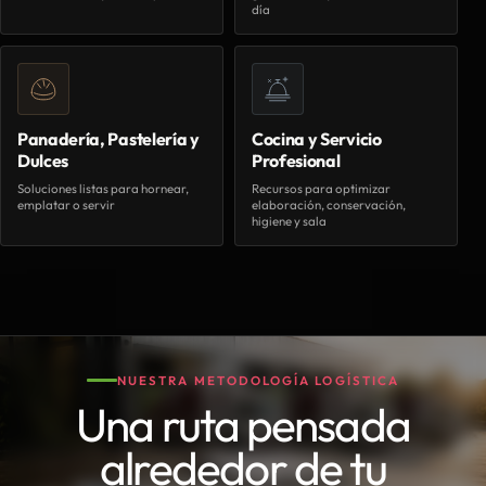
día
Panadería, Pastelería y
Cocina y Servicio
Dulces
Profesional
Soluciones listas para hornear,
Recursos para optimizar
emplatar o servir
elaboración, conservación,
higiene y sala
NUESTRA METODOLOGÍA LOGÍSTICA
Una ruta pensada
alrededor de tu