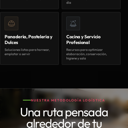
día
Panadería, Pastelería y
Cocina y Servicio
Dulces
Profesional
Soluciones listas para hornear,
Recursos para optimizar
emplatar o servir
elaboración, conservación,
higiene y sala
NUESTRA METODOLOGÍA LOGÍSTICA
Una ruta pensada
alrededor de tu