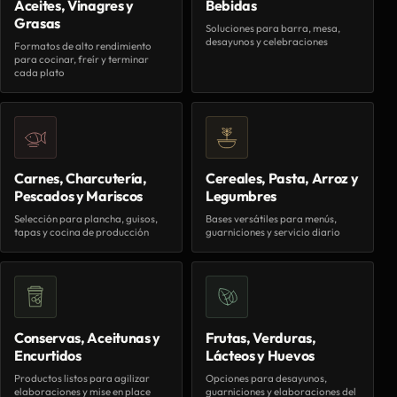
Aceites, Vinagres y
Bebidas
Grasas
Soluciones para barra, mesa,
desayunos y celebraciones
Formatos de alto rendimiento
para cocinar, freír y terminar
cada plato
Carnes, Charcutería,
Cereales, Pasta, Arroz y
Pescados y Mariscos
Legumbres
Selección para plancha, guisos,
Bases versátiles para menús,
tapas y cocina de producción
guarniciones y servicio diario
Conservas, Aceitunas y
Frutas, Verduras,
Encurtidos
Lácteos y Huevos
Productos listos para agilizar
Opciones para desayunos,
elaboraciones y mise en place
guarniciones y elaboraciones del