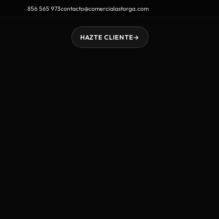
856 565 973
contacto@comercialastorga.com
HAZTE CLIENTE
→