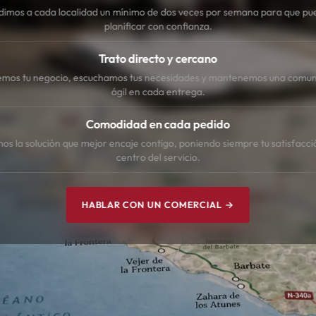
dimos a cada localidad un mínimo de dos veces por semana para que pu
planificar con confianza.
Trato directo y cercano
mos tu negocio, escuchamos tus necesidades y mantenemos una comun
ágil en cada entrega.
Comodidad en cada pedido
s la solución que mejor encaje contigo, poniendo siempre tu satisfacci
centro del servicio.
HABLAR CON UN COMERCIAL →