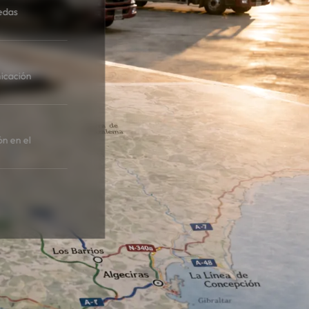
edas
icación
ón en el