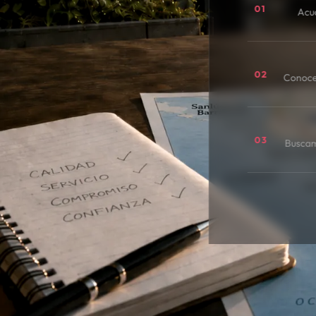
01
Acu
02
Conoce
03
Buscamo