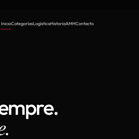
Inicio
Categorías
Logística
Historia
AMH
Contacto
iempre.
e.