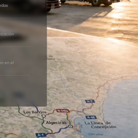
edas
icación
ón en el