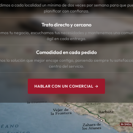
dimos a cada localidad un mínimo de dos veces por semana para que pu
planificar con confianza.
Trato directo y cercano
mos tu negocio, escuchamos tus necesidades y mantenemos una comun
ágil en cada entrega.
Comodidad en cada pedido
s la solución que mejor encaje contigo, poniendo siempre tu satisfacci
centro del servicio.
HABLAR CON UN COMERCIAL →