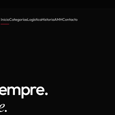
Inicio
Categorías
Logística
Historia
AMH
Contacto
iempre.
e.