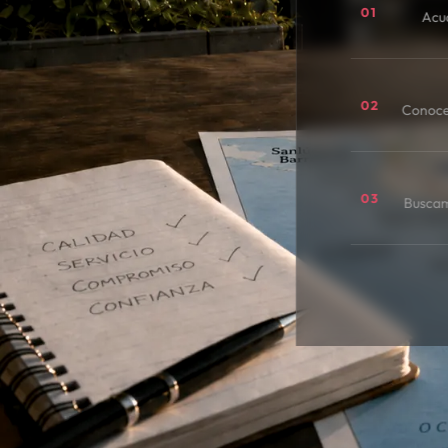
01
Acu
02
Conoce
03
Buscamo