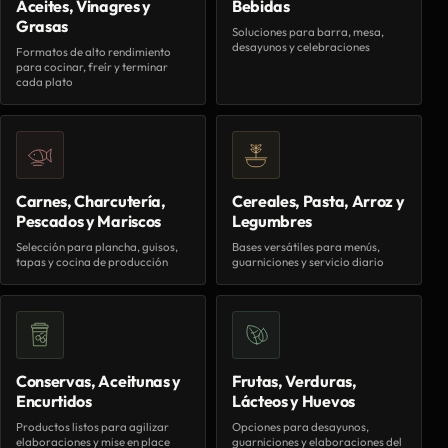
Aceites, Vinagres y
Bebidas
Grasas
Soluciones para barra, mesa,
desayunos y celebraciones
Formatos de alto rendimiento
para cocinar, freír y terminar
cada plato
Carnes, Charcutería,
Cereales, Pasta, Arroz y
Pescados y Mariscos
Legumbres
Selección para plancha, guisos,
Bases versátiles para menús,
tapas y cocina de producción
guarniciones y servicio diario
Conservas, Aceitunas y
Frutas, Verduras,
Encurtidos
Lácteos y Huevos
Productos listos para agilizar
Opciones para desayunos,
elaboraciones y mise en place
guarniciones y elaboraciones del