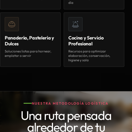
día
Panadería, Pastelería y
Cocina y Servicio
Dulces
Profesional
Soluciones listas para hornear,
Recursos para optimizar
emplatar o servir
elaboración, conservación,
higiene y sala
NUESTRA METODOLOGÍA LOGÍSTICA
Una ruta pensada
alrededor de tu