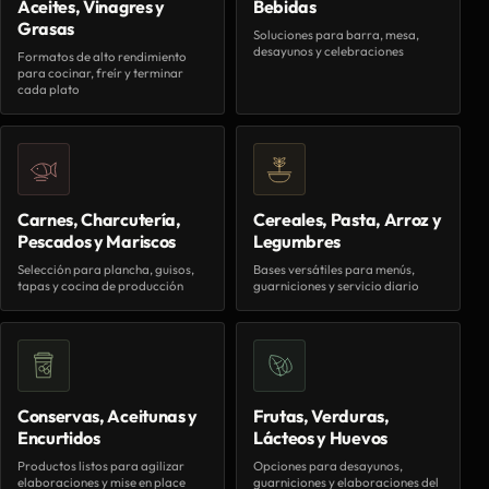
Aceites, Vinagres y
Bebidas
Grasas
Soluciones para barra, mesa,
desayunos y celebraciones
Formatos de alto rendimiento
para cocinar, freír y terminar
cada plato
Carnes, Charcutería,
Cereales, Pasta, Arroz y
Pescados y Mariscos
Legumbres
Selección para plancha, guisos,
Bases versátiles para menús,
tapas y cocina de producción
guarniciones y servicio diario
Conservas, Aceitunas y
Frutas, Verduras,
Encurtidos
Lácteos y Huevos
Productos listos para agilizar
Opciones para desayunos,
elaboraciones y mise en place
guarniciones y elaboraciones del