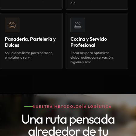
día
Panadería, Pastelería y
Cocina y Servicio
Dulces
Profesional
Soluciones listas para hornear,
Recursos para optimizar
emplatar o servir
elaboración, conservación,
higiene y sala
NUESTRA METODOLOGÍA LOGÍSTICA
Una ruta pensada
alrededor de tu