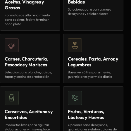
Aceites, Vinagres y
Bebidas
Grasas
Soluciones para barra, mesa,
desayunos y celebraciones
Formatos de alto rendimiento
para cocinar, freír y terminar
cada plato
Carnes, Charcutería,
Cereales, Pasta, Arroz y
Pescados y Mariscos
Legumbres
Selección para plancha, guisos,
Bases versátiles para menús,
tapas y cocina de producción
guarniciones y servicio diario
Conservas, Aceitunas y
Frutas, Verduras,
Encurtidos
Lácteos y Huevos
Productos listos para agilizar
Opciones para desayunos,
elaboraciones y mise en place
guarniciones y elaboraciones del