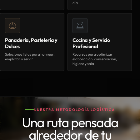
día
Panadería, Pastelería y
Cocina y Servicio
Dulces
Profesional
Soluciones listas para hornear,
Recursos para optimizar
emplatar o servir
elaboración, conservación,
higiene y sala
NUESTRA METODOLOGÍA LOGÍSTICA
Una ruta pensada
alrededor de tu