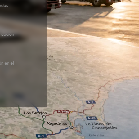
edas
icación
ón en el