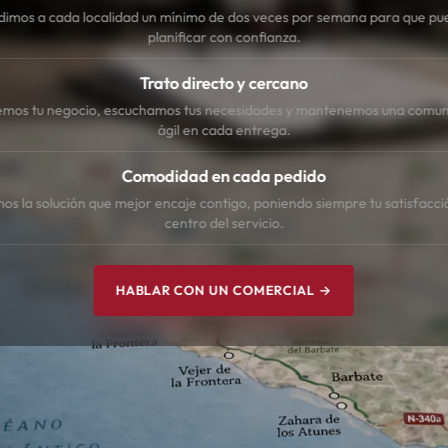
dimos a cada localidad un mínimo de dos veces por semana para que pu
planificar con confianza.
Trato directo y cercano
mos tu negocio, escuchamos tus necesidades y mantenemos una comun
ágil en cada entrega.
Comodidad en cada pedido
s la solución que mejor encaje contigo, poniendo siempre tu satisfacci
centro del servicio.
HABLAR CON UN COMERCIAL →