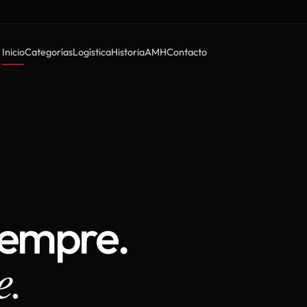
Inicio
Categorías
Logística
Historia
AMH
Contacto
iempre.
e.