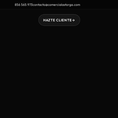
856 565 973
contacto@comercialastorga.com
HAZTE CLIENTE
→