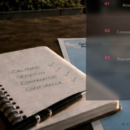
01
Acu
02
Conoce
03
Buscamo