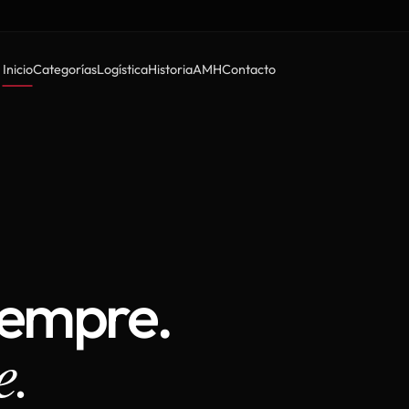
Inicio
Categorías
Logística
Historia
AMH
Contacto
iempre.
e.