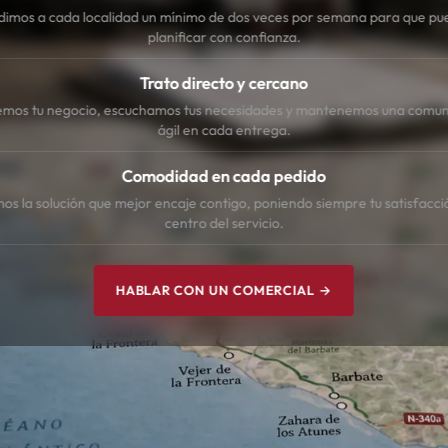
dimos a cada localidad un mínimo de dos veces por semana para que pu
planificar con confianza.
Trato directo y cercano
mos tu negocio, escuchamos tus necesidades y mantenemos una comun
ágil en cada entrega.
Comodidad en cada pedido
s la solución que mejor encaje contigo, poniendo siempre tu satisfacci
centro del servicio.
HABLAR CON UN COMERCIAL →