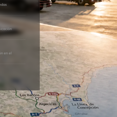
edas
icación
ón en el