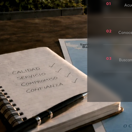
01
Acu
02
Conoce
03
Buscamo