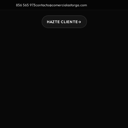
856 565 973
contacto@comercialastorga.com
HAZTE CLIENTE
→