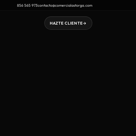
856 565 973
contacto@comercialastorga.com
HAZTE CLIENTE
→