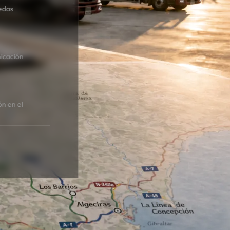
edas
icación
ón en el