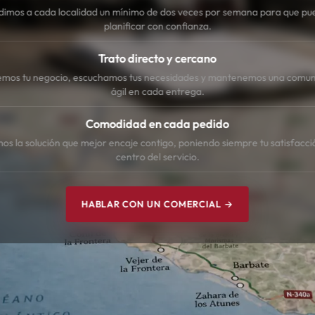
dimos a cada localidad un mínimo de dos veces por semana para que pu
planificar con confianza.
Trato directo y cercano
mos tu negocio, escuchamos tus necesidades y mantenemos una comun
ágil en cada entrega.
Comodidad en cada pedido
s la solución que mejor encaje contigo, poniendo siempre tu satisfacci
centro del servicio.
HABLAR CON UN COMERCIAL →