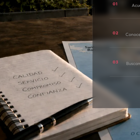
01
Acu
02
Conoce
03
Buscamo