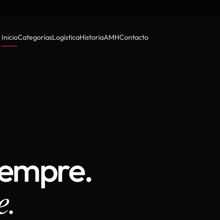
Inicio
Categorías
Logística
Historia
AMH
Contacto
iempre.
e.