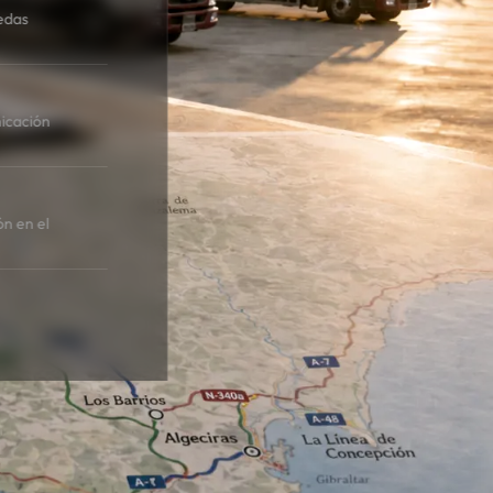
edas
icación
ón en el