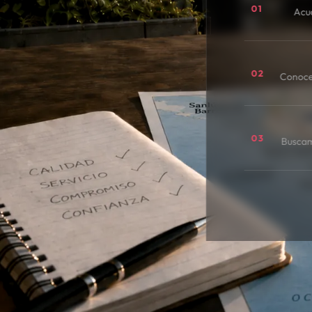
01
Acu
02
Conoce
03
Buscamo