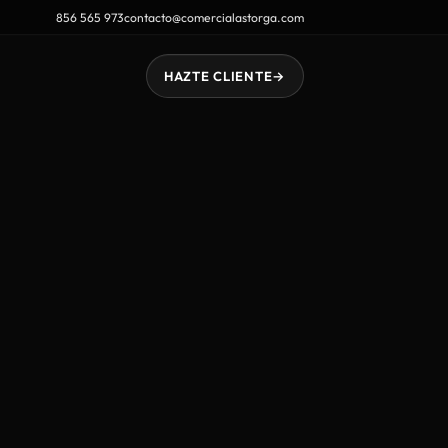
856 565 973
contacto@comercialastorga.com
HAZTE CLIENTE
→