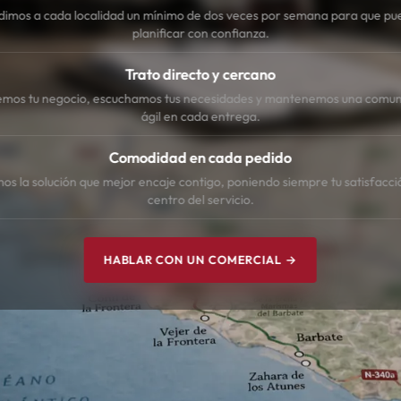
dimos a cada localidad un mínimo de dos veces por semana para que pu
planificar con confianza.
Trato directo y cercano
mos tu negocio, escuchamos tus necesidades y mantenemos una comun
ágil en cada entrega.
Comodidad en cada pedido
s la solución que mejor encaje contigo, poniendo siempre tu satisfacci
centro del servicio.
HABLAR CON UN COMERCIAL →