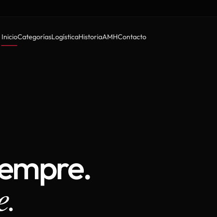
Inicio
Categorías
Logística
Historia
AMH
Contacto
iempre.
e.