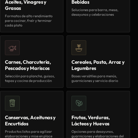
Aceites, Vinagres y
Bebidas
Grasas
Soluciones para barra, mesa,
desayunos y celebraciones
Formatos de alto rendimiento
para cocinar, freír y terminar
cada plato
Carnes, Charcutería,
Cereales, Pasta, Arroz y
Pescados y Mariscos
Legumbres
Selección para plancha, guisos,
Bases versátiles para menús,
tapas y cocina de producción
guarniciones y servicio diario
Conservas, Aceitunas y
Frutas, Verduras,
Encurtidos
Lácteos y Huevos
Productos listos para agilizar
Opciones para desayunos,
elaboraciones y mise en place
guarniciones y elaboraciones del