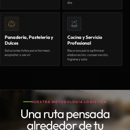
día
Panadería, Pastelería y
Cocina y Servicio
Dulces
Profesional
Soluciones listas para hornear,
Recursos para optimizar
emplatar o servir
elaboración, conservación,
higiene y sala
NUESTRA METODOLOGÍA LOGÍSTICA
Una ruta pensada
alrededor de tu