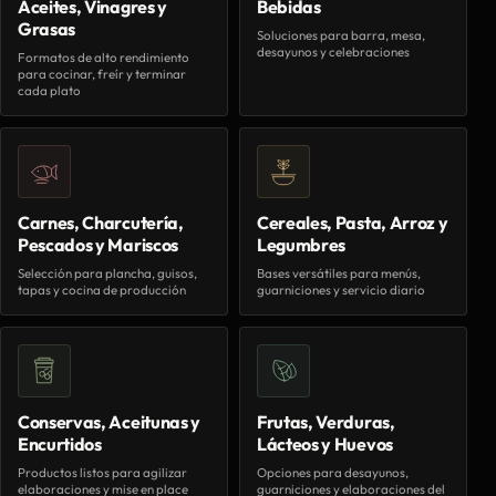
Aceites, Vinagres y
Bebidas
Grasas
Soluciones para barra, mesa,
desayunos y celebraciones
Formatos de alto rendimiento
para cocinar, freír y terminar
cada plato
Carnes, Charcutería,
Cereales, Pasta, Arroz y
Pescados y Mariscos
Legumbres
Selección para plancha, guisos,
Bases versátiles para menús,
tapas y cocina de producción
guarniciones y servicio diario
Conservas, Aceitunas y
Frutas, Verduras,
Encurtidos
Lácteos y Huevos
Productos listos para agilizar
Opciones para desayunos,
elaboraciones y mise en place
guarniciones y elaboraciones del