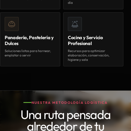
día
Panadería, Pastelería y
Cocina y Servicio
Dulces
Profesional
Soluciones listas para hornear,
Recursos para optimizar
emplatar o servir
elaboración, conservación,
higiene y sala
NUESTRA METODOLOGÍA LOGÍSTICA
Una ruta pensada
alrededor de tu