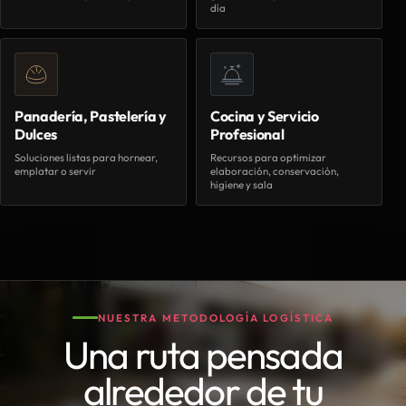
día
Panadería, Pastelería y
Cocina y Servicio
Dulces
Profesional
Soluciones listas para hornear,
Recursos para optimizar
emplatar o servir
elaboración, conservación,
higiene y sala
NUESTRA METODOLOGÍA LOGÍSTICA
Una ruta pensada
alrededor de tu