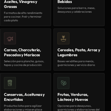
Aceites, Vinagres y
Bebidas
Grasas
Soluciones para barra, mesa,
desayunos y celebraciones
Formatos de alto rendimiento
para cocinar, freír y terminar
cada plato
Carnes, Charcutería,
Cereales, Pasta, Arroz y
Pescados y Mariscos
Legumbres
Selección para plancha, guisos,
Bases versátiles para menús,
tapas y cocina de producción
guarniciones y servicio diario
Conservas, Aceitunas y
Frutas, Verduras,
Encurtidos
Lácteos y Huevos
Productos listos para agilizar
Opciones para desayunos,
elaboraciones y mise en place
guarniciones y elaboraciones del