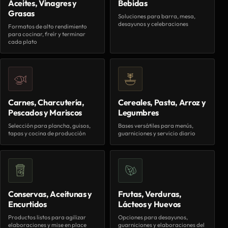
Aceites, Vinagres y
Bebidas
Grasas
Soluciones para barra, mesa,
desayunos y celebraciones
Formatos de alto rendimiento
para cocinar, freír y terminar
cada plato
Carnes, Charcutería,
Cereales, Pasta, Arroz y
Pescados y Mariscos
Legumbres
Selección para plancha, guisos,
Bases versátiles para menús,
tapas y cocina de producción
guarniciones y servicio diario
Conservas, Aceitunas y
Frutas, Verduras,
Encurtidos
Lácteos y Huevos
Productos listos para agilizar
Opciones para desayunos,
elaboraciones y mise en place
guarniciones y elaboraciones del