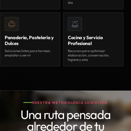
día
Panadería, Pastelería y
Cocina y Servicio
Dulces
Profesional
Soluciones listas para hornear,
Recursos para optimizar
emplatar o servir
elaboración, conservación,
higiene y sala
NUESTRA METODOLOGÍA LOGÍSTICA
Una ruta pensada
alrededor de tu