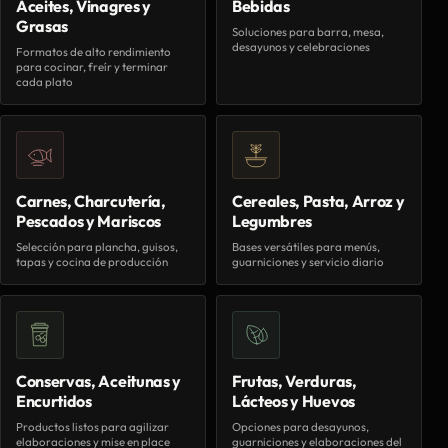
Aceites, Vinagres y
Bebidas
Grasas
Soluciones para barra, mesa,
desayunos y celebraciones
Formatos de alto rendimiento
para cocinar, freír y terminar
cada plato
Carnes, Charcutería,
Cereales, Pasta, Arroz y
Pescados y Mariscos
Legumbres
Selección para plancha, guisos,
Bases versátiles para menús,
tapas y cocina de producción
guarniciones y servicio diario
Conservas, Aceitunas y
Frutas, Verduras,
Encurtidos
Lácteos y Huevos
Productos listos para agilizar
Opciones para desayunos,
elaboraciones y mise en place
guarniciones y elaboraciones del