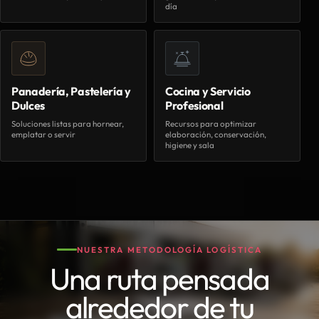
día
Panadería, Pastelería y
Cocina y Servicio
Dulces
Profesional
Soluciones listas para hornear,
Recursos para optimizar
emplatar o servir
elaboración, conservación,
higiene y sala
NUESTRA METODOLOGÍA LOGÍSTICA
Una ruta pensada
alrededor de tu