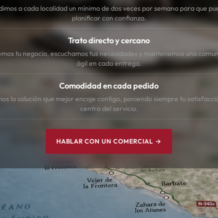
dimos a cada localidad un mínimo de dos veces por semana para que pu
planificar con confianza.
Trato directo y cercano
mos tu negocio, escuchamos tus necesidades y mantenemos una comun
ágil en cada entrega.
Comodidad en cada pedido
s la solución que mejor encaje contigo, poniendo siempre tu satisfacci
centro del servicio.
HABLAR CON UN COMERCIAL →