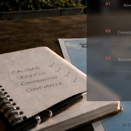
01
Acu
02
Conoce
03
Buscamo