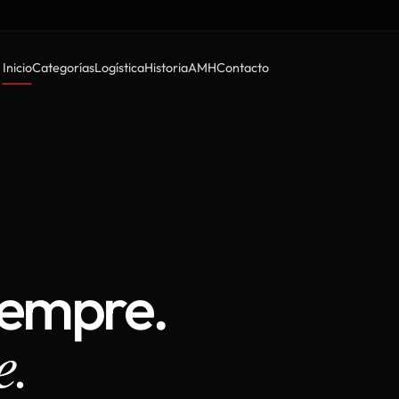
Inicio
Categorías
Logística
Historia
AMH
Contacto
iempre.
e.