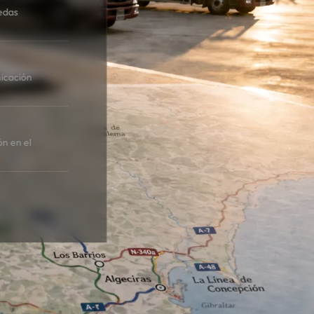
edas
icación
ón en el