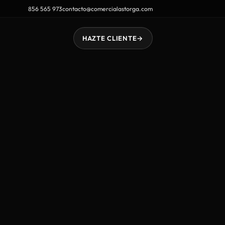
856 565 973
contacto@comercialastorga.com
HAZTE CLIENTE
→