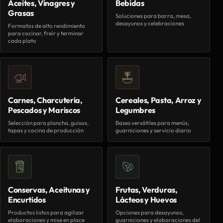
Aceites, Vinagres y
Bebidas
Grasas
Soluciones para barra, mesa,
desayunos y celebraciones
Formatos de alto rendimiento
para cocinar, freír y terminar
cada plato
Carnes, Charcutería,
Cereales, Pasta, Arroz y
Pescados y Mariscos
Legumbres
Selección para plancha, guisos,
Bases versátiles para menús,
tapas y cocina de producción
guarniciones y servicio diario
Conservas, Aceitunas y
Frutas, Verduras,
Encurtidos
Lácteos y Huevos
Productos listos para agilizar
Opciones para desayunos,
elaboraciones y mise en place
guarniciones y elaboraciones del