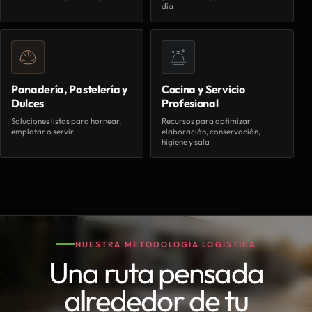
día
Panadería, Pastelería y
Cocina y Servicio
Dulces
Profesional
Soluciones listas para hornear,
Recursos para optimizar
emplatar o servir
elaboración, conservación,
higiene y sala
NUESTRA METODOLOGÍA LOGÍSTICA
Una ruta pensada
alrededor de tu