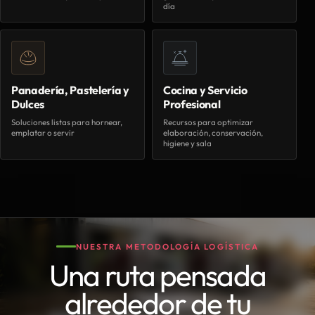
día
Panadería, Pastelería y
Cocina y Servicio
Dulces
Profesional
Soluciones listas para hornear,
Recursos para optimizar
emplatar o servir
elaboración, conservación,
higiene y sala
NUESTRA METODOLOGÍA LOGÍSTICA
Una ruta pensada
alrededor de tu