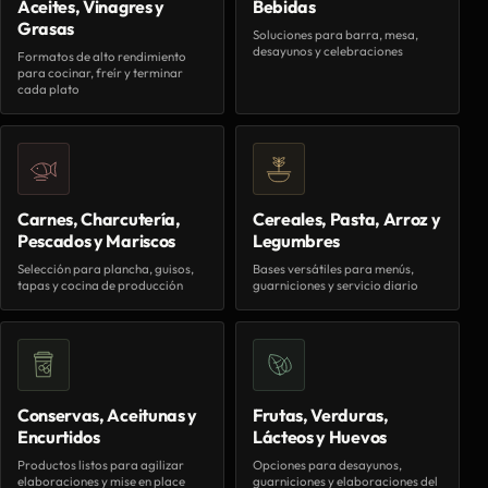
Aceites, Vinagres y
Bebidas
Grasas
Soluciones para barra, mesa,
desayunos y celebraciones
Formatos de alto rendimiento
para cocinar, freír y terminar
cada plato
Carnes, Charcutería,
Cereales, Pasta, Arroz y
Pescados y Mariscos
Legumbres
Selección para plancha, guisos,
Bases versátiles para menús,
tapas y cocina de producción
guarniciones y servicio diario
Conservas, Aceitunas y
Frutas, Verduras,
Encurtidos
Lácteos y Huevos
Productos listos para agilizar
Opciones para desayunos,
elaboraciones y mise en place
guarniciones y elaboraciones del