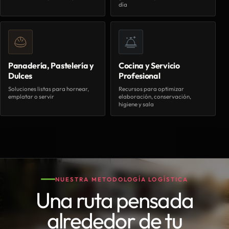
día
Panadería, Pastelería y
Cocina y Servicio
Dulces
Profesional
Soluciones listas para hornear,
Recursos para optimizar
emplatar o servir
elaboración, conservación,
higiene y sala
NUESTRA METODOLOGÍA LOGÍSTICA
Una ruta pensada
alrededor de tu