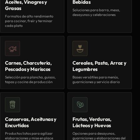
Aceites, Vinagres y
Bebidas
Grasas
Soluciones para barra, mesa,
desayunos y celebraciones
Formatos de alto rendimiento
para cocinar, freír y terminar
cada plato
Carnes, Charcutería,
Cereales, Pasta, Arroz y
Pescados y Mariscos
Legumbres
Selección para plancha, guisos,
Bases versátiles para menús,
tapas y cocina de producción
guarniciones y servicio diario
Conservas, Aceitunas y
Frutas, Verduras,
Encurtidos
Lácteos y Huevos
Productos listos para agilizar
Opciones para desayunos,
elaboraciones y mise en place
guarniciones y elaboraciones del