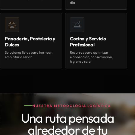
día
Panadería, Pastelería y
Cocina y Servicio
Dulces
Profesional
Soluciones listas para hornear,
Recursos para optimizar
emplatar o servir
elaboración, conservación,
higiene y sala
NUESTRA METODOLOGÍA LOGÍSTICA
Una ruta pensada
alrededor de tu