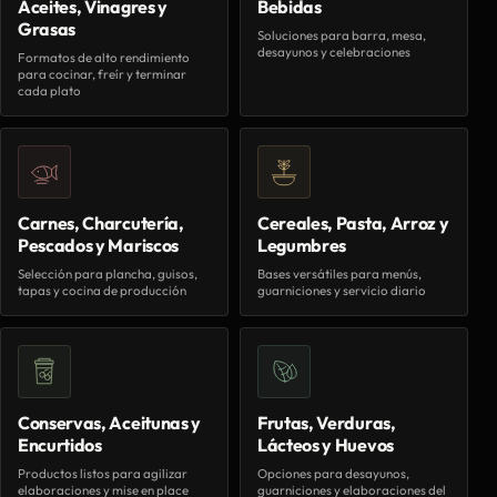
Aceites, Vinagres y
Bebidas
Grasas
Soluciones para barra, mesa,
desayunos y celebraciones
Formatos de alto rendimiento
para cocinar, freír y terminar
cada plato
Carnes, Charcutería,
Cereales, Pasta, Arroz y
Pescados y Mariscos
Legumbres
Selección para plancha, guisos,
Bases versátiles para menús,
tapas y cocina de producción
guarniciones y servicio diario
Conservas, Aceitunas y
Frutas, Verduras,
Encurtidos
Lácteos y Huevos
Productos listos para agilizar
Opciones para desayunos,
elaboraciones y mise en place
guarniciones y elaboraciones del