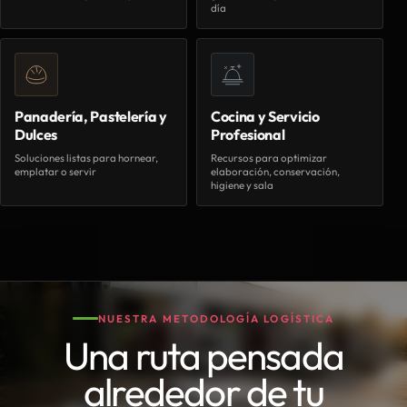
día
Panadería, Pastelería y
Cocina y Servicio
Dulces
Profesional
Soluciones listas para hornear,
Recursos para optimizar
emplatar o servir
elaboración, conservación,
higiene y sala
NUESTRA METODOLOGÍA LOGÍSTICA
Una ruta pensada
alrededor de tu