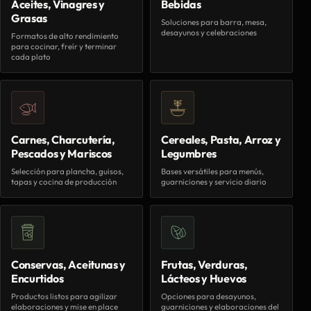
Aceites, Vinagres y
Bebidas
Grasas
Soluciones para barra, mesa,
desayunos y celebraciones
Formatos de alto rendimiento
para cocinar, freír y terminar
cada plato
Carnes, Charcutería,
Cereales, Pasta, Arroz y
Pescados y Mariscos
Legumbres
Selección para plancha, guisos,
Bases versátiles para menús,
tapas y cocina de producción
guarniciones y servicio diario
Conservas, Aceitunas y
Frutas, Verduras,
Encurtidos
Lácteos y Huevos
Productos listos para agilizar
Opciones para desayunos,
elaboraciones y mise en place
guarniciones y elaboraciones del