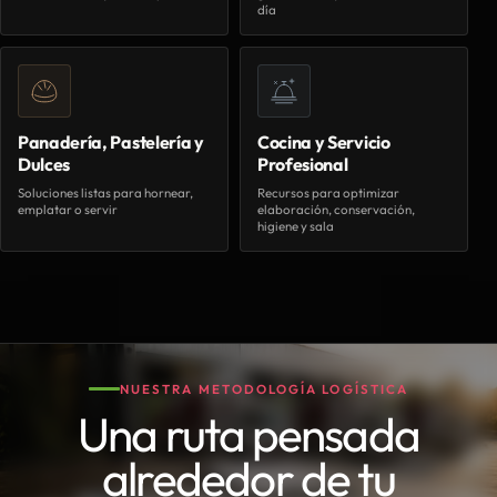
día
Panadería, Pastelería y
Cocina y Servicio
Dulces
Profesional
Soluciones listas para hornear,
Recursos para optimizar
emplatar o servir
elaboración, conservación,
higiene y sala
NUESTRA METODOLOGÍA LOGÍSTICA
Una ruta pensada
alrededor de tu