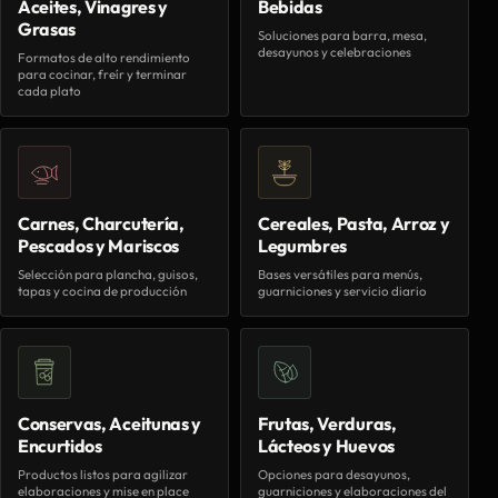
Aceites, Vinagres y
Bebidas
Grasas
Soluciones para barra, mesa,
desayunos y celebraciones
Formatos de alto rendimiento
para cocinar, freír y terminar
cada plato
Carnes, Charcutería,
Cereales, Pasta, Arroz y
Pescados y Mariscos
Legumbres
Selección para plancha, guisos,
Bases versátiles para menús,
tapas y cocina de producción
guarniciones y servicio diario
Conservas, Aceitunas y
Frutas, Verduras,
Encurtidos
Lácteos y Huevos
Productos listos para agilizar
Opciones para desayunos,
elaboraciones y mise en place
guarniciones y elaboraciones del