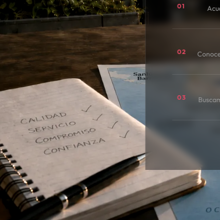
01
Acu
02
Conoce
03
Buscamo