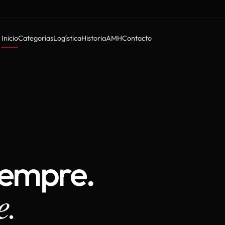
Inicio
Categorías
Logística
Historia
AMH
Contacto
iempre.
e.