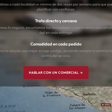
dimos a cada localidad un mínimo de dos veces por semana para que pu
planificar con confianza.
Trato directo y cercano
mos tu negocio, escuchamos tus necesidades y mantenemos una comun
ágil en cada entrega.
Comodidad en cada pedido
s la solución que mejor encaje contigo, poniendo siempre tu satisfacci
centro del servicio.
HABLAR CON UN COMERCIAL →