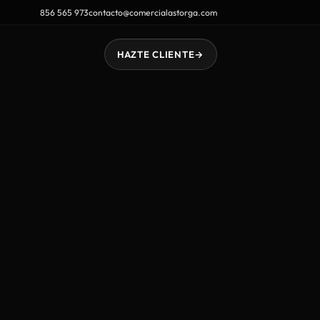
856 565 973
contacto@comercialastorga.com
HAZTE CLIENTE
→