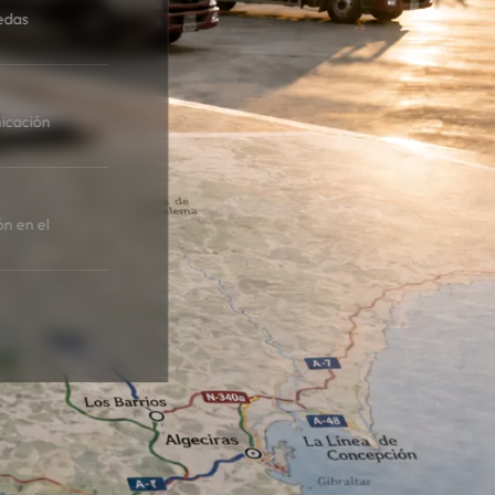
edas
icación
ón en el