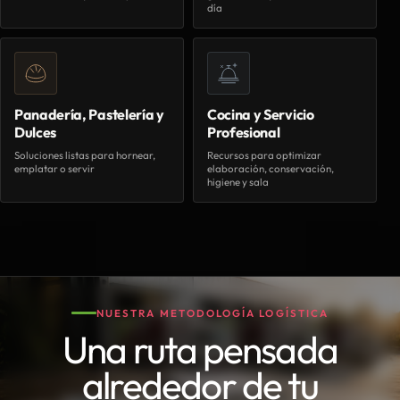
día
Panadería, Pastelería y
Cocina y Servicio
Dulces
Profesional
Soluciones listas para hornear,
Recursos para optimizar
emplatar o servir
elaboración, conservación,
higiene y sala
NUESTRA METODOLOGÍA LOGÍSTICA
Una ruta pensada
alrededor de tu