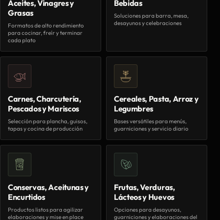
Aceites, Vinagres y
Bebidas
Grasas
Soluciones para barra, mesa,
desayunos y celebraciones
Formatos de alto rendimiento
para cocinar, freír y terminar
cada plato
Carnes, Charcutería,
Cereales, Pasta, Arroz y
Pescados y Mariscos
Legumbres
Selección para plancha, guisos,
Bases versátiles para menús,
tapas y cocina de producción
guarniciones y servicio diario
Conservas, Aceitunas y
Frutas, Verduras,
Encurtidos
Lácteos y Huevos
Productos listos para agilizar
Opciones para desayunos,
elaboraciones y mise en place
guarniciones y elaboraciones del