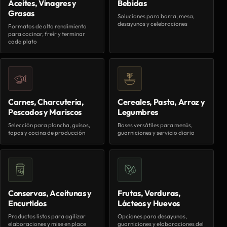
Aceites, Vinagres y
Bebidas
Grasas
Soluciones para barra, mesa,
desayunos y celebraciones
Formatos de alto rendimiento
para cocinar, freír y terminar
cada plato
Carnes, Charcutería,
Cereales, Pasta, Arroz y
Pescados y Mariscos
Legumbres
Selección para plancha, guisos,
Bases versátiles para menús,
tapas y cocina de producción
guarniciones y servicio diario
Conservas, Aceitunas y
Frutas, Verduras,
Encurtidos
Lácteos y Huevos
Productos listos para agilizar
Opciones para desayunos,
elaboraciones y mise en place
guarniciones y elaboraciones del