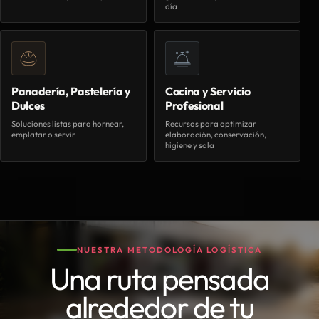
día
Panadería, Pastelería y
Cocina y Servicio
Dulces
Profesional
Soluciones listas para hornear,
Recursos para optimizar
emplatar o servir
elaboración, conservación,
higiene y sala
NUESTRA METODOLOGÍA LOGÍSTICA
Una ruta pensada
alrededor de tu