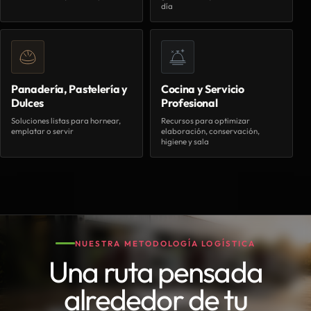
día
Panadería, Pastelería y
Cocina y Servicio
Dulces
Profesional
Soluciones listas para hornear,
Recursos para optimizar
emplatar o servir
elaboración, conservación,
higiene y sala
NUESTRA METODOLOGÍA LOGÍSTICA
Una ruta pensada
alrededor de tu