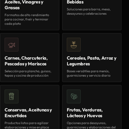
Aceites, Vinagres y
Bebidas
Grasas
Soluciones para barra, mesa,
desayunos y celebraciones
Formatos de alto rendimiento
para cocinar, freír y terminar
cada plato
Carnes, Charcutería,
Cereales, Pasta, Arroz y
Pescados y Mariscos
Legumbres
Selección para plancha, guisos,
Bases versátiles para menús,
tapas y cocina de producción
guarniciones y servicio diario
Conservas, Aceitunas y
Frutas, Verduras,
Encurtidos
Lácteos y Huevos
Productos listos para agilizar
Opciones para desayunos,
elaboraciones y mise en place
guarniciones y elaboraciones del