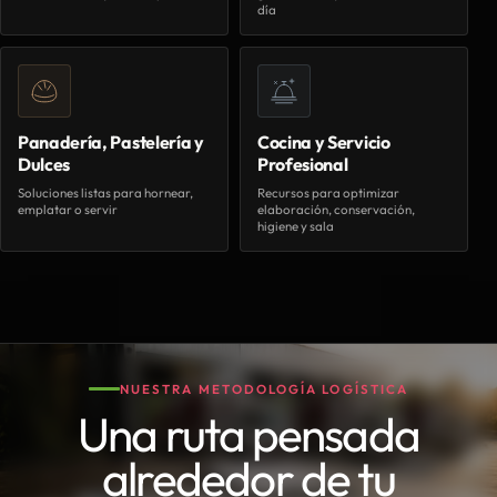
día
Panadería, Pastelería y
Cocina y Servicio
Dulces
Profesional
Soluciones listas para hornear,
Recursos para optimizar
emplatar o servir
elaboración, conservación,
higiene y sala
NUESTRA METODOLOGÍA LOGÍSTICA
Una ruta pensada
alrededor de tu