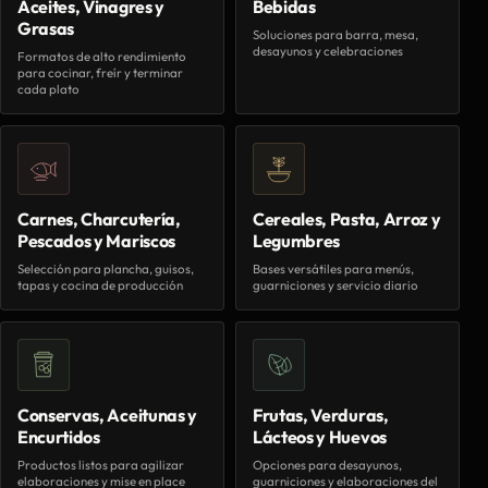
Aceites, Vinagres y
Bebidas
Grasas
Soluciones para barra, mesa,
desayunos y celebraciones
Formatos de alto rendimiento
para cocinar, freír y terminar
cada plato
Carnes, Charcutería,
Cereales, Pasta, Arroz y
Pescados y Mariscos
Legumbres
Selección para plancha, guisos,
Bases versátiles para menús,
tapas y cocina de producción
guarniciones y servicio diario
Conservas, Aceitunas y
Frutas, Verduras,
Encurtidos
Lácteos y Huevos
Productos listos para agilizar
Opciones para desayunos,
elaboraciones y mise en place
guarniciones y elaboraciones del