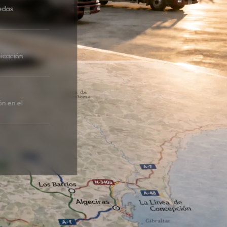
edas
icación
ón en el