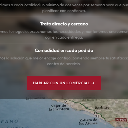
dimos a cada localidad un mínimo de dos veces por semana para que pu
planificar con confianza.
Trato directo y cercano
mos tu negocio, escuchamos tus necesidades y mantenemos una comun
ágil en cada entrega.
Comodidad en cada pedido
s la solución que mejor encaje contigo, poniendo siempre tu satisfacci
centro del servicio.
HABLAR CON UN COMERCIAL →