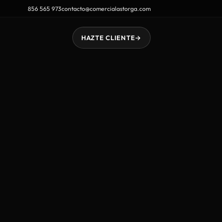
856 565 973
contacto@comercialastorga.com
HAZTE CLIENTE
→