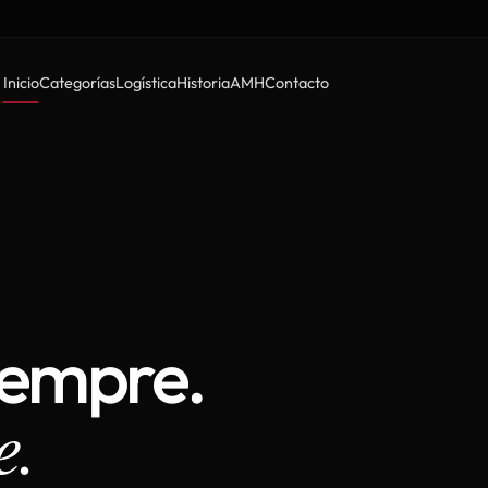
Inicio
Categorías
Logística
Historia
AMH
Contacto
iempre.
e.