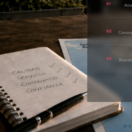
01
Acu
02
Conoce
03
Buscamo