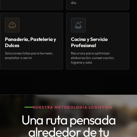
día
Panadería, Pastelería y
Cocina y Servicio
Dulces
Profesional
Soluciones listas para hornear,
Recursos para optimizar
emplatar o servir
elaboración, conservación,
higiene y sala
NUESTRA METODOLOGÍA LOGÍSTICA
Una ruta pensada
alrededor de tu