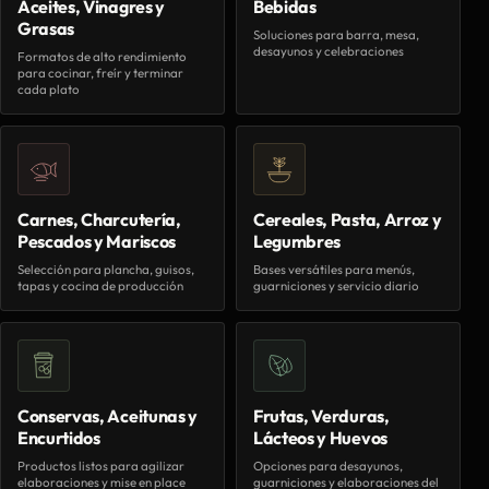
Aceites, Vinagres y
Bebidas
Grasas
Soluciones para barra, mesa,
desayunos y celebraciones
Formatos de alto rendimiento
para cocinar, freír y terminar
cada plato
Carnes, Charcutería,
Cereales, Pasta, Arroz y
Pescados y Mariscos
Legumbres
Selección para plancha, guisos,
Bases versátiles para menús,
tapas y cocina de producción
guarniciones y servicio diario
Conservas, Aceitunas y
Frutas, Verduras,
Encurtidos
Lácteos y Huevos
Productos listos para agilizar
Opciones para desayunos,
elaboraciones y mise en place
guarniciones y elaboraciones del