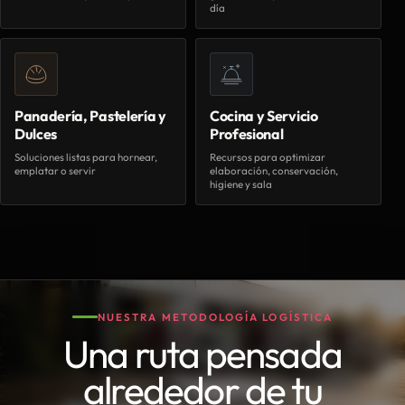
día
Panadería, Pastelería y
Cocina y Servicio
Dulces
Profesional
Soluciones listas para hornear,
Recursos para optimizar
emplatar o servir
elaboración, conservación,
higiene y sala
NUESTRA METODOLOGÍA LOGÍSTICA
Una ruta pensada
alrededor de tu