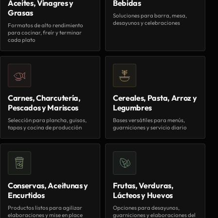
Aceites, Vinagres y
Bebidas
Grasas
Soluciones para barra, mesa,
desayunos y celebraciones
Formatos de alto rendimiento
para cocinar, freír y terminar
cada plato
Carnes, Charcutería,
Cereales, Pasta, Arroz y
Pescados y Mariscos
Legumbres
Selección para plancha, guisos,
Bases versátiles para menús,
tapas y cocina de producción
guarniciones y servicio diario
Conservas, Aceitunas y
Frutas, Verduras,
Encurtidos
Lácteos y Huevos
Productos listos para agilizar
Opciones para desayunos,
elaboraciones y mise en place
guarniciones y elaboraciones del