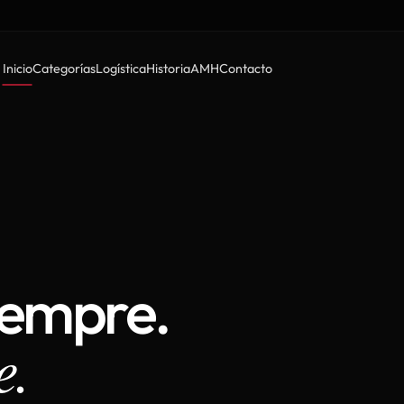
Inicio
Categorías
Logística
Historia
AMH
Contacto
iempre.
e.