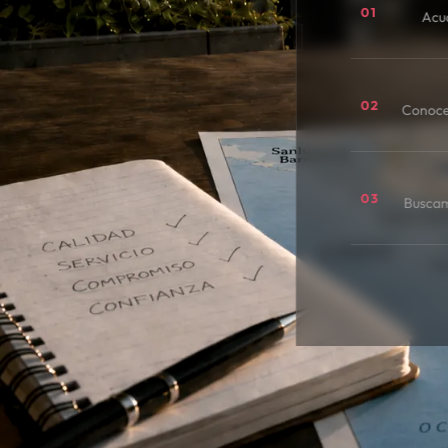
01
Acu
02
Conoce
03
Buscamo