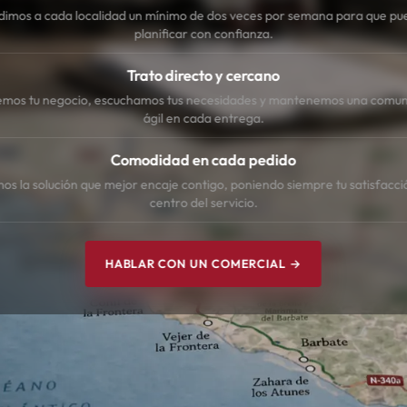
dimos a cada localidad un mínimo de dos veces por semana para que pu
planificar con confianza.
Trato directo y cercano
mos tu negocio, escuchamos tus necesidades y mantenemos una comun
ágil en cada entrega.
Comodidad en cada pedido
s la solución que mejor encaje contigo, poniendo siempre tu satisfacci
centro del servicio.
HABLAR CON UN COMERCIAL →