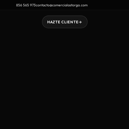
856 565 973
contacto@comercialastorga.com
HAZTE CLIENTE
→