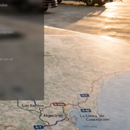
edas
icación
ón en el